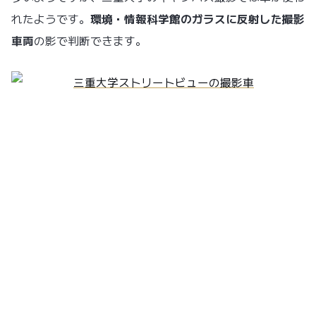
れたようです。
環境・情報科学館のガラスに反射した撮影
車両
の影で判断できます。
撮影は3月に行われたようです。
このように道路だけでなく施設の中までストリートビュー
で閲覧できるというのは、便利でおもしろい企画だと思い
ます。ボクはスウェーデン留学中なので三重大学のキャン
パスを見て、少し懐かしく感じました。昔住んでいた街を
見て、懐かしむといった使い方もできるのではないでしょ
うか？
三重大学キャンパスのストリートビュー閲覧はこちら