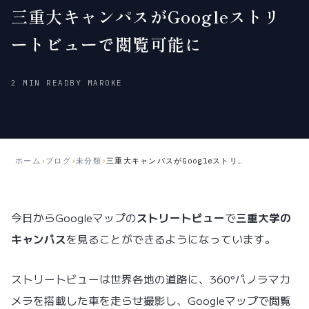
三重大キャンパスがGoogleストリ
ートビューで閲覧可能に
2012
2018
2 MIN READ
BY MAROKE
年
年
9
5
月
月
11
21
日
日
ホーム
›
ブログ
›
未分類
›
三重大キャンパスがGoogleストリートビューで閲覧可能に
公
更
開
新
今日からGoogleマップの
ストリートビュー
で
三重大学の
キャンパス
を見ることができるようになっています。
ストリートビューは世界各地の道路に、360°パノラマカ
メラを搭載した車を走らせ撮影し、Googleマップで閲覧