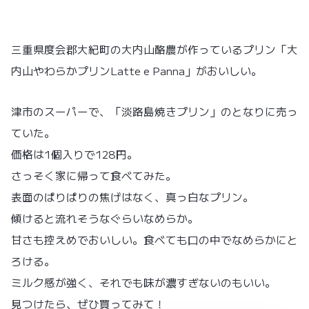
公
更
開
新
三重県度会郡大紀町の大内山酪農が作っているプリン「大
内山やわらかプリンLatte e Panna」がおいしい。
津市のスーパーで、「淡路島焼きプリン」のとなりに売っ
ていた。
価格は1個入りで128円。
さっそく家に帰って食べてみた。
表面のぱりぱりの焦げはなく、真っ白なプリン。
傾けると流れそうなぐらいなめらか。
甘さも控えめでおいしい。食べても口の中でなめらかにと
ろける。
ミルク感が強く、それでも味が濃すぎないのもいい。
見つけたら、ぜひ買ってみて！