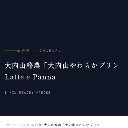
未分類 — JOURNAL
大内山酪農「大内山やわらかプリン
Latte e Panna」
2011
2018
1 MIN READ
BY MAROKE
年
年
10
5
月
月
30
21
日
日
ホーム
›
ブログ
›
未分類
›
大内山酪農「大内山やわらかプリンLatte e Panna」