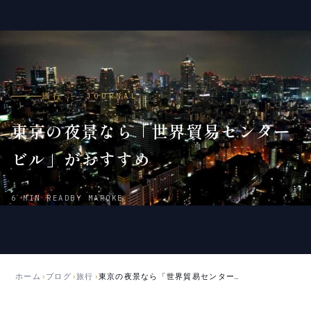
旅行 — JOURNAL
東京の夜景なら「世界貿易センター
ビル」がおすすめ
2015
2018
6 MIN READ
BY MAROKE
年
年
10
5
月
月
4
21
日
日
ホーム
›
ブログ
›
旅行
›
東京の夜景なら「世界貿易センタービル」がおすすめ
公
更
開
新