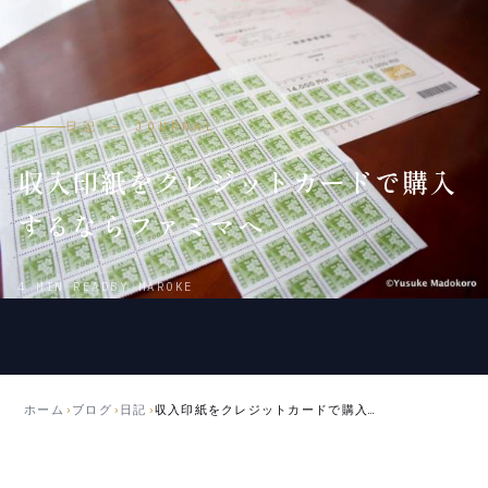
日記 — JOURNAL
収入印紙をクレジットカードで購入
するならファミマへ
2012
2018
4 MIN READ
BY MAROKE
年
年
6
5
月
月
15
21
日
日
ホーム
›
ブログ
›
日記
›
収入印紙をクレジットカードで購入するならファミマへ
公
更
開
新