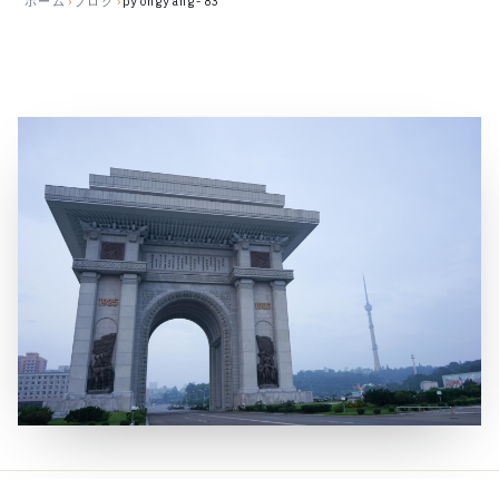
ホーム
›
ブログ
›
pyongyang-83
公
開