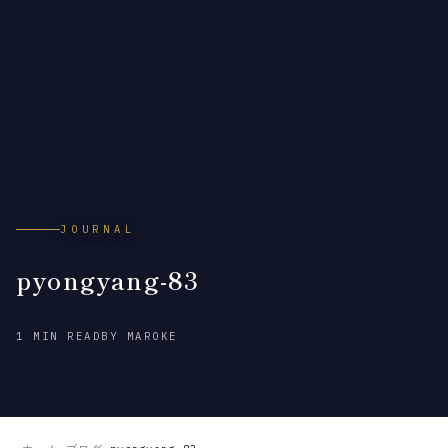
JOURNAL
pyongyang-83
2026
1 MIN READ
BY MAROKE
年
7
月
2
日