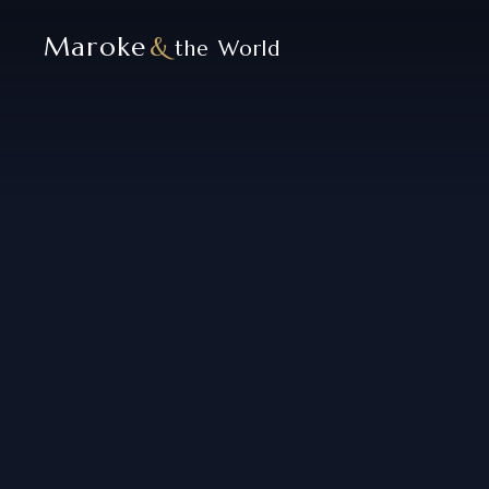
Maroke
&
the World