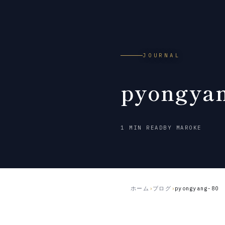
JOURNAL
pyongya
2026
1 MIN READ
BY MAROKE
年
7
月
2
日
ホーム
›
ブログ
›
pyongyang-80
公
開