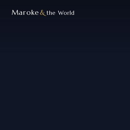
Maroke
&
the World