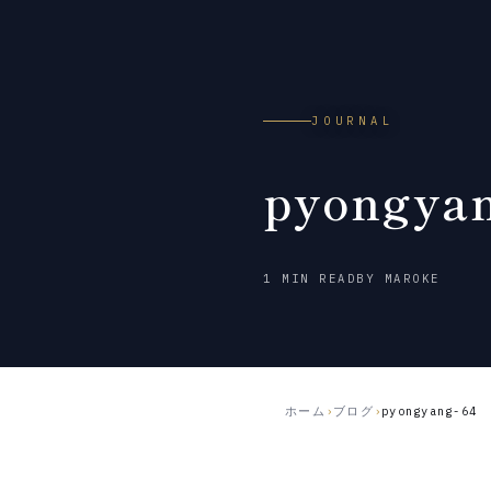
JOURNAL
pyongya
2026
1 MIN READ
BY MAROKE
年
7
月
2
日
ホーム
›
ブログ
›
pyongyang-64
公
開