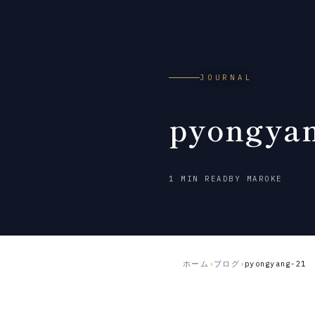
JOURNAL
pyongyan
2026
1 MIN READ
BY MAROKE
年
7
月
2
日
ホーム
›
ブログ
›
pyongyang-21
公
開