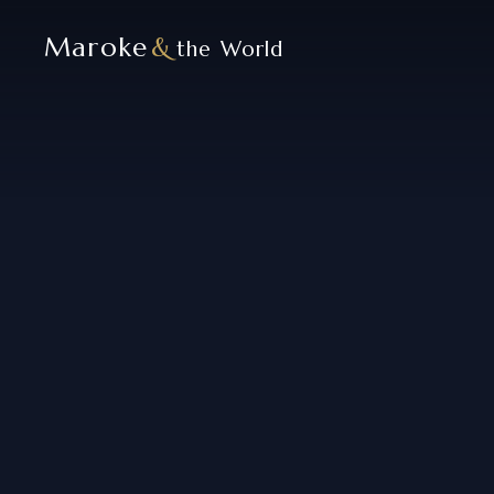
Maroke
&
the World