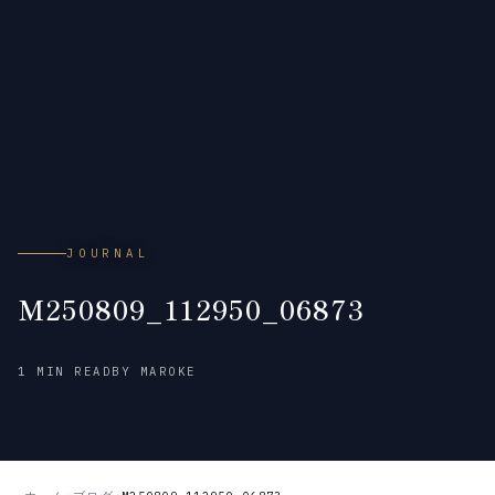
JOURNAL
M250809_112950_06873
2026
1 MIN READ
BY MAROKE
年
2
月
18
日