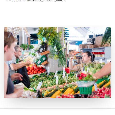
ホーム
›
ブログ
›
M250809_112950_06873
公
開