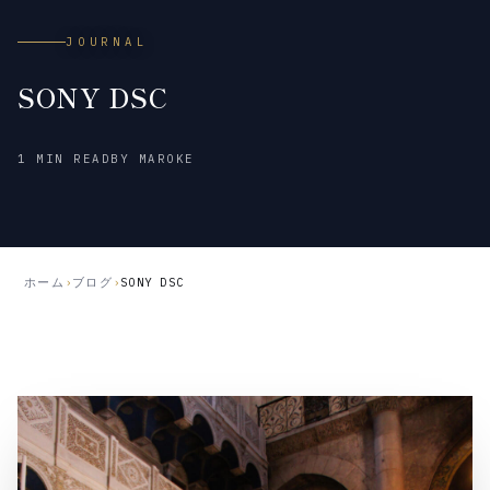
JOURNAL
SONY DSC
2026
1 MIN READ
BY MAROKE
年
7
月
2
日
ホーム
›
ブログ
›
SONY DSC
公
開