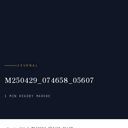
JOURNAL
M250429_074658_05607
2026
1 MIN READ
BY MAROKE
年
2
月
18
日