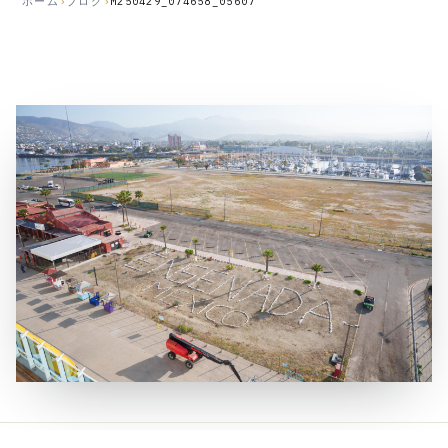
ホーム
›
ブログ
›
M250429_074658_05607
公
開