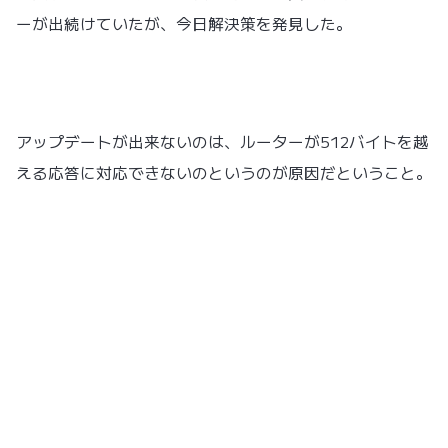
ーが出続けていたが、今日解決策を発見した。
アップデートが出来ないのは、ルーターが512バイトを越
える応答に対応できないのというのが原因だということ。
そこでDNSにGoogleのパブリックDNSを使うことによっ
て、一瞬でダウンロード開始できるようになる。
設定は簡単、
設定＞wi-fi＞ネットワークを選択のなかから今使って
いるネットワークの
右端の青い矢印
をタップ