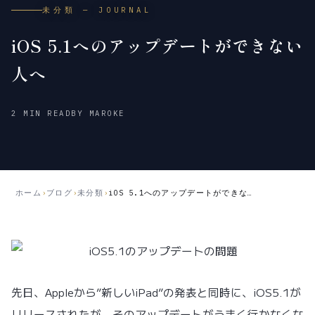
未分類 — JOURNAL
iOS 5.1へのアップデートができない
人へ
2012
2018
2 MIN READ
BY MAROKE
年
年
3
5
月
月
13
21
日
日
ホーム
›
ブログ
›
未分類
›
iOS 5.1へのアップデートができない人へ
公
更
開
新
先日、Appleから”新しいiPad”の発表と同時に、iOS5.1が
リリースされたが、そのアップデートがうまく行かなくな