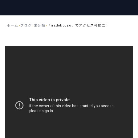
3
5
月
月
8
21
日
日
ホーム
›
ブログ
›
未分類
›
「madoko.ro」でアクセス可能に！
公
更
開
新