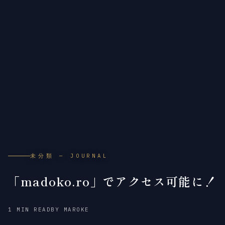
未分類 — JOURNAL
「madoko.ro」でアクセス可能に！
2012
2018
1 MIN READ
BY MAROKE
年
年