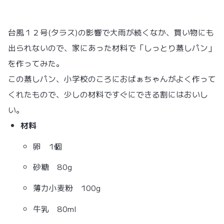
開
新
台風１２号(タラス)の影響で大雨が続くなか、買い物にも
出られないので、家にあった材料で「しっとり蒸しパン」
を作ってみた。
この蒸しパン、小学校のころにおばぁちゃんがよく作って
くれたもので、少しの材料ですぐにできる割にはおいし
い。
材料
卵 1個
砂糖 80g
薄力小麦粉 100g
牛乳 80ml