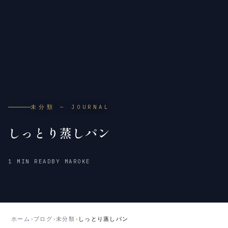
未分類 — JOURNAL
しっとり蒸しパン
2011
2018
1 MIN READ
BY MAROKE
年
年
9
5
月
月
4
21
日
日
ホーム
›
ブログ
›
未分類
›
しっとり蒸しパン
公
更