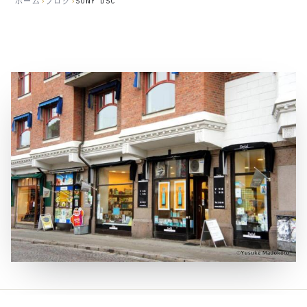
ホーム
›
ブログ
›
SONY DSC
公
開