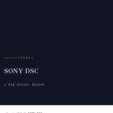
JOURNAL
SONY DSC
2015
1 MIN READ
BY MAROKE
年
1
月
25
日