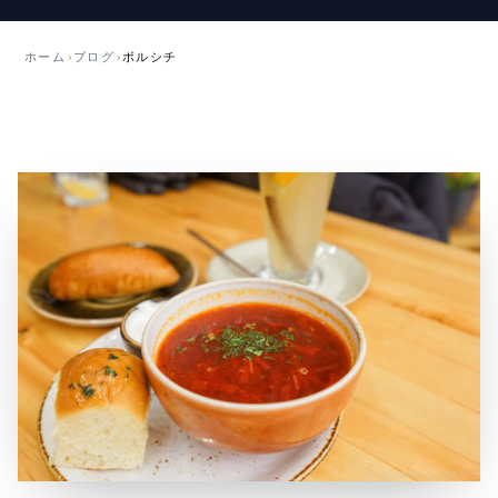
月
22
日
ホーム
›
ブログ
›
ボルシチ
公
開