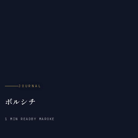
JOURNAL
ボルシチ
2018
1 MIN READ
BY MAROKE
年
5