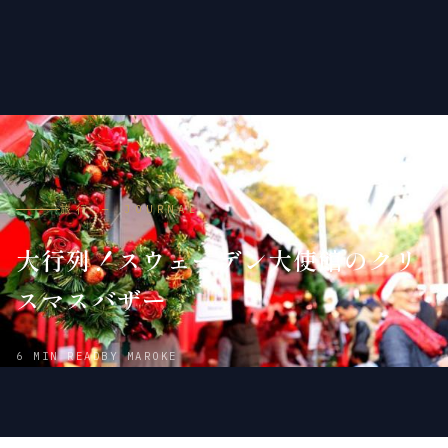
旅行 — JOURNAL
大行列！スウェーデン大使館のクリ
スマスバザー
2015
2018
6 MIN READ
BY MAROKE
年
年
11
5
月
月
30
21