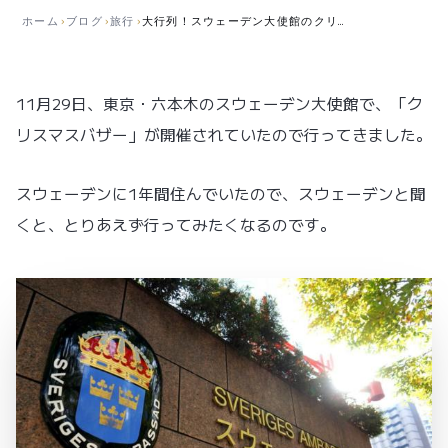
日
日
ホーム
›
ブログ
›
旅行
›
大行列！スウェーデン大使館のクリスマスバザー
公
更
開
新
11月29日、東京・六本木のスウェーデン大使館で、「ク
リスマスバザー」が開催されていたので行ってきました。
スウェーデンに1年間住んでいたので、スウェーデンと聞
くと、とりあえず行ってみたくなるのです。