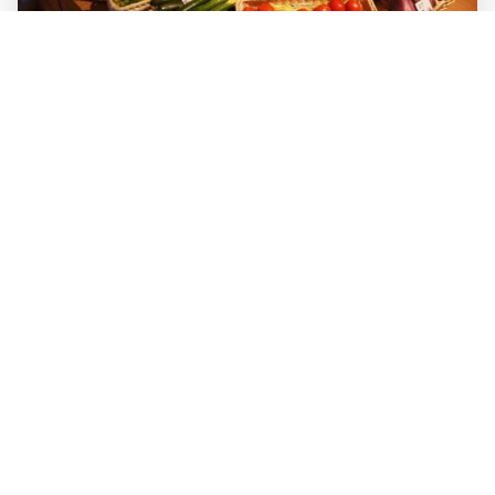
2階に、イタリアンレストランがあり、そこでランチ。
レストランも、壁や天井の印象など、小学校の趣を残しな
がら斬新なオレンジの色づかいで、華やかになっていまし
た。淡路島のとれたて野菜をふんだんに使った前菜はシャ
キシャキでおいしかった。