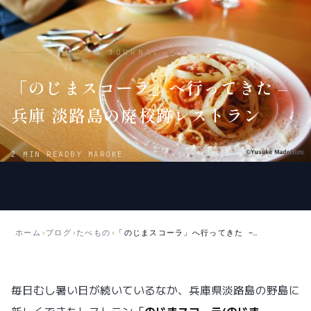
たべもの — JOURNAL
「のじまスコーラ」へ行ってきた –
兵庫 淡路島の廃校跡レストラン
2012
2018
2 MIN READ
BY MAROKE
年
年
9
5
月
月
3
21
日
日
ホーム
›
ブログ
›
たべもの
›
「のじまスコーラ」へ行ってきた – 兵庫 淡路島の廃校跡レストラン
公
更
開
新
毎日むし暑い日が続いているなか、兵庫県淡路島の野島に