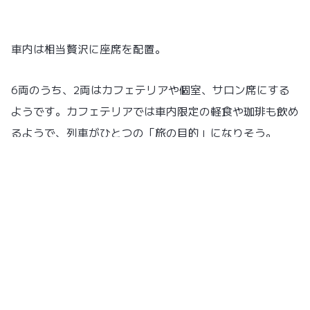
車内は相当贅沢に座席を配置。
6両のうち、2両はカフェテリアや個室、サロン席にする
ようです。カフェテリアでは車内限定の軽食や珈琲も飲め
るようで、列車がひとつの「旅の目的」になりそう。
個室や客席にはいままでよりも大型のモニターも設置さ
れ、チャンネルも自分で選べるそうです。
荷物棚がガラスでできていたり、2階立てのカフェテリア
ができたりと斬新な車両になりそうです。名古屋〜伊勢志
摩、大阪〜伊勢志摩の２区間でそれぞれ６両編成で運行さ
れる予定だそうです。大阪〜伊勢志摩ルートは、阪神三宮