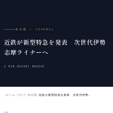
未分類 — JOURNAL
近鉄が新型特急を発表 次世代伊勢
志摩ライナーへ
2012
2018
2 MIN READ
BY MAROKE
年
年
7
5
月
月
17
21
日
日
ホーム
›
ブログ
›
未分類
›
近鉄が新型特急を発表 次世代伊勢志摩ライナーへ
公
更
開
新