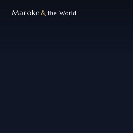
Maroke
&
the World