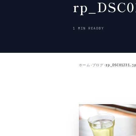
rp_DSC01
2017
1 MIN READ
BY
年
9
月
21
日
ホーム
›
ブログ
›
rp_DSC01231.j
公
開