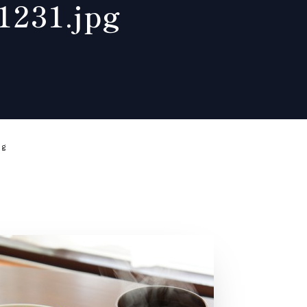
231.jpg
pg