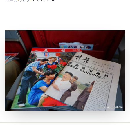
ホーム
›
ブログ
›
02-DSC04700
公
開