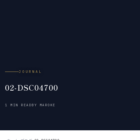
JOURNAL
02-DSC04700
2015
1 MIN READ
BY MAROKE
年
1
月
16
日